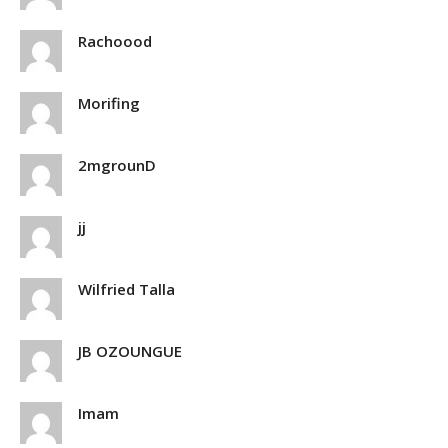
Rachoood
Morifing
2mgrounD
jj
Wilfried Talla
JB OZOUNGUE
Imam