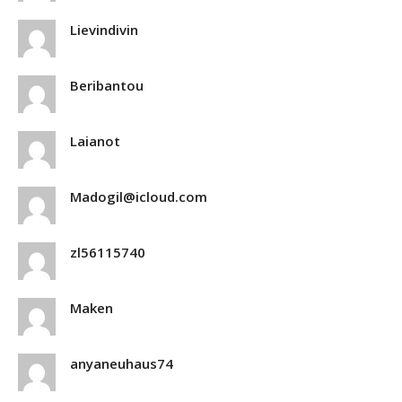
Lievindivin
Beribantou
Laianot
Madogil@icloud.com
zl56115740
Maken
anyaneuhaus74