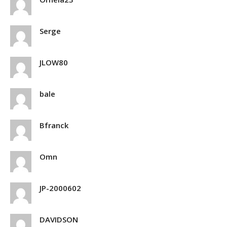
Serge
JLOW80
bale
Bfranck
Omn
JP-2000602
DAVIDSON