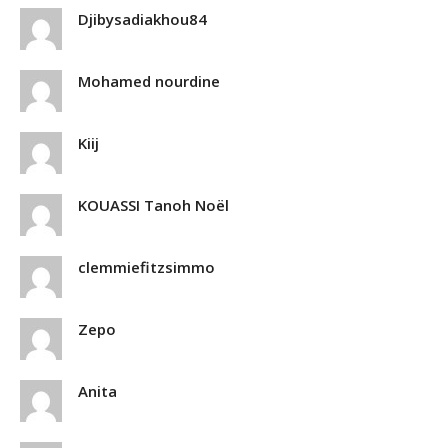
Djibysadiakhou84
Mohamed nourdine
Kiij
KOUASSI Tanoh Noël
clemmiefitzsimmo
Zepo
Anita