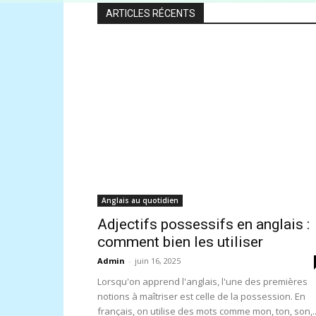
ARTICLES RÉCENTS
Anglais au quotidien
Adjectifs possessifs en anglais :
comment bien les utiliser
Admin
-
juin 16, 2025
Lorsqu'on apprend l'anglais, l'une des premières
notions à maîtriser est celle de la possession. En
français, on utilise des mots comme mon, ton, son,..