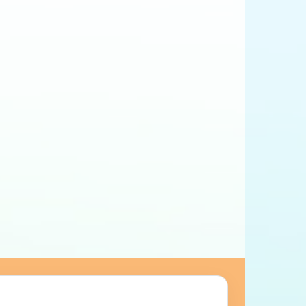
ANGLAIS AU QUOTIDIEN
ciles
50 mots anglais essentiels pour
les débutants
ANGLAIS AU QUOTIDIEN
L’alphabet en anglais : lettres,
nutes
prononciation et astuces simples
pour s’en souvenir