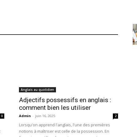
Anglais au quotidien
Adjectifs possessifs en anglais :
comment bien les utiliser
Admin
-
juin 16, 2025
0
2
Lorsqu'on apprend l'anglais, l'une des premières
z
notions à maîtriser est celle de la possession. En