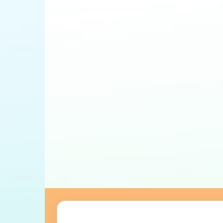
BLOG
Comment utiliser l’alphab
international (API) pour am
prononciation anglaise
Admin
-
juin 11, 2025