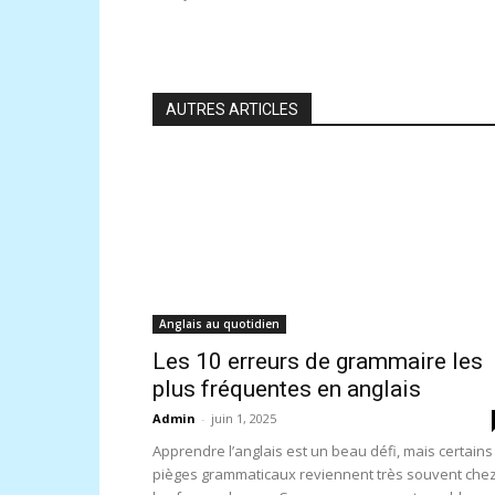
AUTRES ARTICLES
Anglais au quotidien
Les 10 erreurs de grammaire les
plus fréquentes en anglais
Admin
-
juin 1, 2025
Apprendre l’anglais est un beau défi, mais certains
pièges grammaticaux reviennent très souvent che