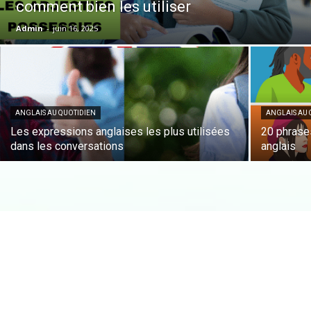
comment bien les utiliser
Admin
-
juin 16, 2025
ANGLAIS AU QUOTIDIEN
ANGLAIS AU 
Les expressions anglaises les plus utilisées
20 phrase
dans les conversations
anglais