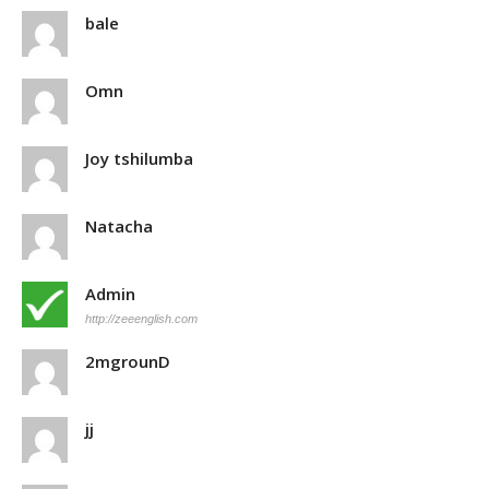
bale
Omn
Joy tshilumba
Natacha
Admin
http://zeeenglish.com
2mgrounD
jj