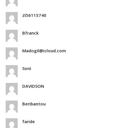
zl56115740
Bfranck
Madogil@icloud.com
Soni
DAVIDSON
Beribantou
faride