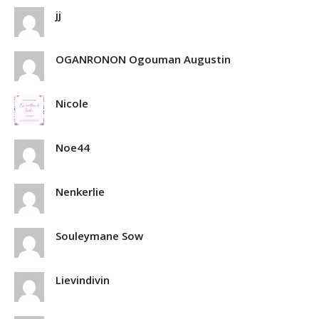
jj
OGANRONON Ogouman Augustin
Nicole
Noe44
Nenkerlie
Souleymane Sow
Lievindivin