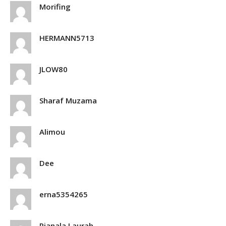
Morifing
HERMANN5713
JLOW80
Sharaf Muzama
Alimou
Dee
erna5354265
Rianala Laurah