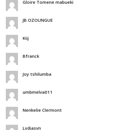
Gloire Tomene mabueki
JB OZOUNGUE
Kiij
Bfranck
Joy tshilumba
umbmelva011
Nenkelie Clermont
Lydiasvn