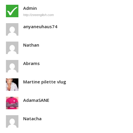
Admin
http://zeeenglish.com
anyaneuhaus74
Nathan
Abrams
Martine pilette vlug
AdamaSANE
Natacha