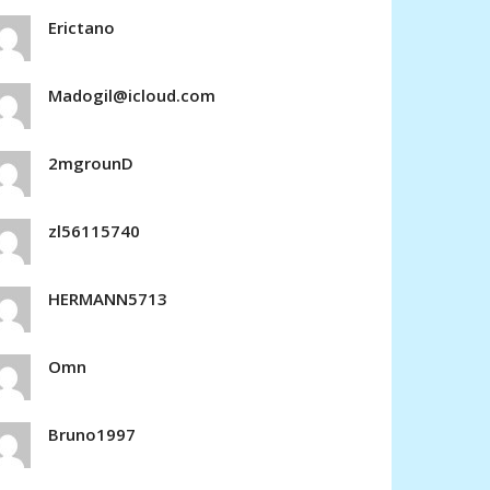
Erictano
Madogil@icloud.com
2mgrounD
zl56115740
HERMANN5713
Omn
Bruno1997