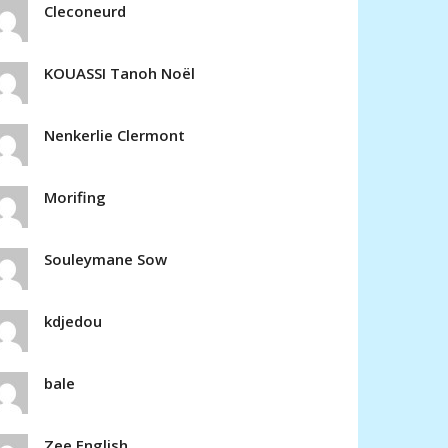
Cleconeurd
KOUASSI Tanoh Noël
Nenkerlie Clermont
Morifing
Souleymane Sow
kdjedou
bale
Zee English