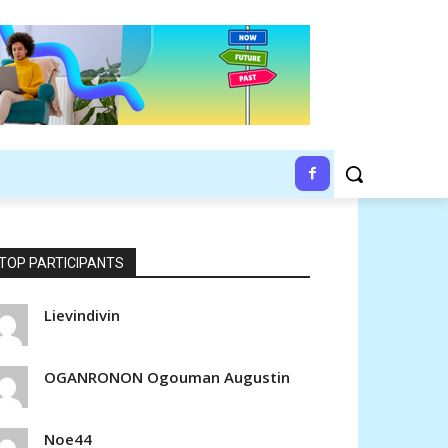
À PROPOS
CONTACTEZ-NOUS
PLUS
TOP PARTICIPANTS
Lievindivin
OGANRONON Ogouman Augustin
Noe44