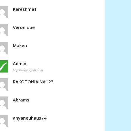
Kareshma1
Veronique
Maken
Admin
http://zeeenglish.com
RAKOTONIAINA123
Abrams
anyaneuhaus74