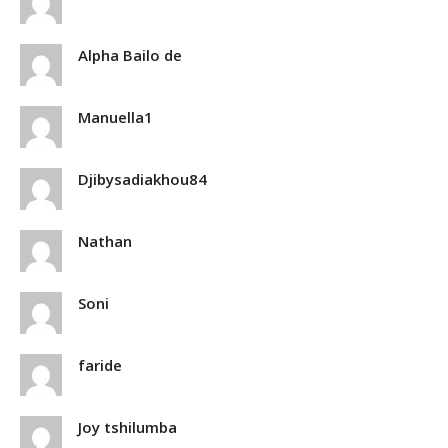
Alpha Bailo de
Manuella1
Djibysadiakhou84
Nathan
Soni
faride
Joy tshilumba